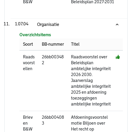
B&W
Beleidsplan 2027-2031
1.07.04
Organisatie
Overzichtsitems
Soort
BB-nummer
Titel
Raads
26bb00348
Raadsvoorstel over
voorst
2
Beleidsplan
ellen
ambtel¡jke integriteit
2026 2030.
Jaarverslag
ambtelijke integriteit
2025 en afdoening
toezeggingen
ambtelijke integriteit
Briev
26bb00408
Afdoeningsvoorstel
en
3
motie Biljoen over
B&W
Het recht op