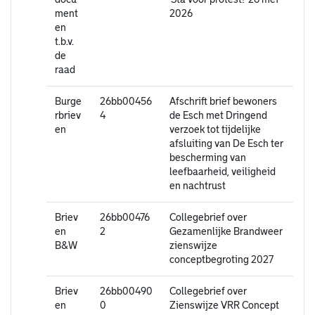
ment
2026
en
t.b.v.
de
raad
Burge
26bb00456
Afschrift brief bewoners
rbriev
4
de Esch met Dringend
en
verzoek tot tijdelijke
afsluiting van De Esch ter
bescherming van
leefbaarheid, veiligheid
en nachtrust
Briev
26bb00476
Collegebrief over
en
2
Gezamenlijke Brandweer
B&W
zienswijze
conceptbegroting 2027
Briev
26bb00490
Collegebrief over
en
0
Zienswijze VRR Concept