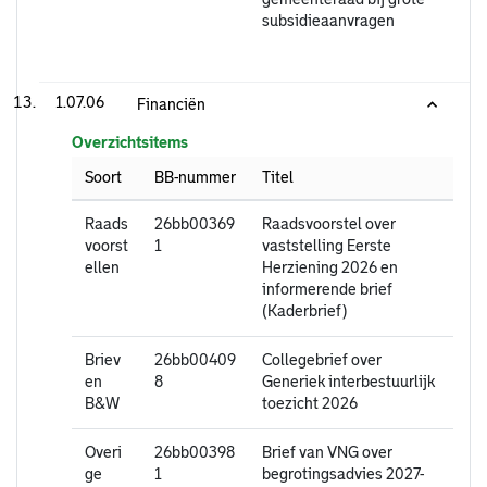
subsidieaanvragen
1.07.06
Financiën
Overzichtsitems
Soort
BB-nummer
Titel
Raads
26bb00369
Raadsvoorstel over
voorst
1
vaststelling Eerste
ellen
Herziening 2026 en
informerende brief
(Kaderbrief)
Briev
26bb00409
Collegebrief over
en
8
Generiek interbestuurlijk
B&W
toezicht 2026
Overi
26bb00398
Brief van VNG over
ge
1
begrotingsadvies 2027-