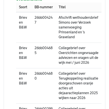
Soort
BB-nummer
Titel
Briev
26bb00424
Afschrift wethoudersbrief
en
7
Simons over Verzoek
B&W
samenvoeging
Prinsenland en 's
Graveland
Briev
26bb00468
Collegebrief over
en
5
Overzichten ongevraagde
B&W
adviezen en vragen uit de
wijk mei / juni 2026
Briev
26bb00468
Collegebrief over
en
0
Terugkoppeling realisatie
B&W
doorgeschoven oranje
acties uit
dejaaractieplannen 2025
wijken naar 2026
Briev
26bb00299
Collegebrief over