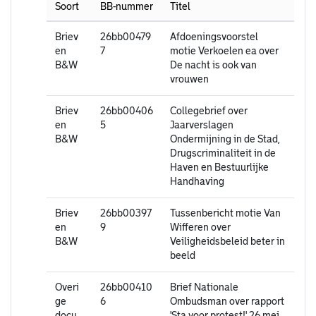
Soort
BB-nummer
Titel
Briev
26bb00479
Afdoeningsvoorstel
en
7
motie Verkoelen ea over
B&W
De nacht is ook van
vrouwen
Briev
26bb00406
Collegebrief over
en
5
Jaarverslagen
B&W
Ondermijning in de Stad,
Drugscriminaliteit in de
Haven en Bestuurlijke
Handhaving
Briev
26bb00397
Tussenbericht motie Van
en
9
Wifferen over
B&W
Veiligheidsbeleid beter in
beeld
Overi
26bb00410
Brief Nationale
ge
6
Ombudsman over rapport
docu
'Sta voor protest!' 26 mei