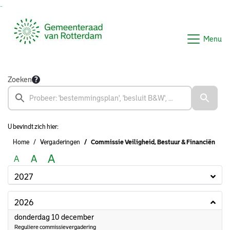
Ga naar de inhoud van deze pagina
Ga naar het zoeken
Ga naar het menu
Menu
Zoeken
U bevindt zich hier:
Home
Vergaderingen
Commissie Veiligheid, Bestuur & Financiën
A
A
A
2027
2026
2026
donderdag 10 december
Reguliere commissievergadering