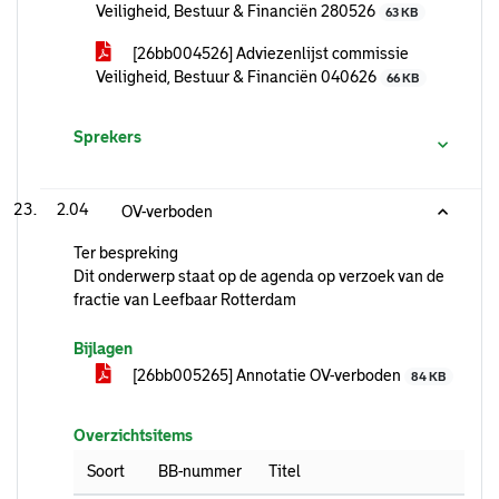
Veiligheid, Bestuur & Financiën 280526
63 KB
[26bb004526] Adviezenlijst commissie
Veiligheid, Bestuur & Financiën 040626
66 KB
Sprekers
2.04
OV-verboden
Ter bespreking
Dit onderwerp staat op de agenda op verzoek van de
fractie van Leefbaar Rotterdam
Bijlagen
[26bb005265] Annotatie OV-verboden
84 KB
Overzichtsitems
Soort
BB-nummer
Titel