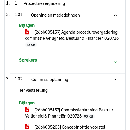
1
Procedurevergadering
1.01
Opening en mededelingen
Bijlagen
[26bb005159] Agenda procedurevergadering
commissie Veiligheid, Bestuur & Financiën 020726
93 KB
Sprekers
1.02
Commissieplanning
Ter vaststelling
Bijlagen
[26bb005157] Commissieplanning Bestuur,
Veiligheid & Financiën 020726
90 KB
[26bb005203] Conceptnotitie voorstel