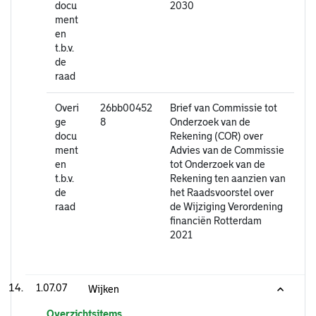
docu
2030
ment
en
t.b.v.
de
raad
Overi
26bb00452
Brief van Commissie tot
ge
8
Onderzoek van de
docu
Rekening (COR) over
ment
Advies van de Commissie
en
tot Onderzoek van de
t.b.v.
Rekening ten aanzien van
de
het Raadsvoorstel over
raad
de Wijziging Verordening
financiën Rotterdam
2021
1.07.07
Wijken
Overzichtsitems