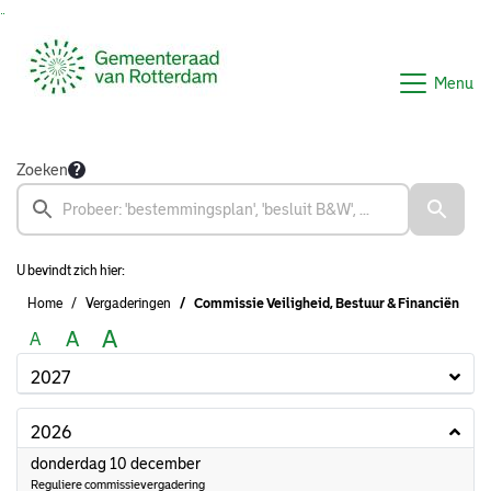
Ga naar de inhoud van deze pagina
Ga naar het zoeken
Ga naar het menu
Menu
Zoeken
U bevindt zich hier:
Home
Vergaderingen
Commissie Veiligheid, Bestuur & Financiën
A
A
A
2027
2026
2026
donderdag 10 december
Reguliere commissievergadering